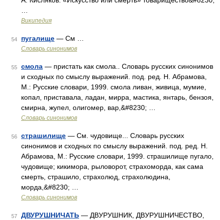
А. Кисляков. «Искусство или смерть» товарищество&#8230;
…
Википедия
пугалище
— См …
54
Словарь синонимов
смола
— пристать как смола.. Словарь русских синонимов
55
и сходных по смыслу выражений. под. ред. Н. Абрамова,
М.: Русские словари, 1999. смола ливан, живица, мумие,
копал, приставала, ладан, мирра, мастика, янтарь, бензоя,
смирна, жупел, олигомер, вар,&#8230; …
Словарь синонимов
страшилище
— См. чудовище... Словарь русских
56
синонимов и сходных по смыслу выражений. под. ред. Н.
Абрамова, М.: Русские словари, 1999. страшилище пугало,
чудовище; кикимора, рыловорот, страхоморда, как сама
смерть, страшило, страхолюд, страхолюдина,
морда,&#8230; …
Словарь синонимов
ДВУРУШНИЧАТЬ
— ДВУРУШНИК, ДВУРУШНИЧЕСТВО,
57