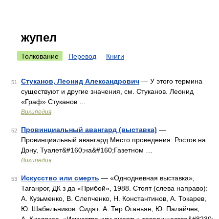
жупел
Толкование
Перевод
Книги
Стуканов, Леонид Александрович
— У этого термина
51
существуют и другие значения, см. Стуканов. Леонид
«Граф» Стуканов …
Википедия
Провинциальный авангард (выставка)
—
52
Провинциальный авангард Место проведения: Ростов на
Дону, Туалет&#160;на&#160;Газетном …
Википедия
Искусство или смерть
— «Однодневная выставка»,
53
Таганрог, ДК з да «Прибой», 1988. Стоят (слева направо):
А. Кузьменко, В. Слепченко, Н. Константинов, А. Токарев,
Ю. Шабельников. Сидят: А. Тер Оганьян, Ю. Палайчев,