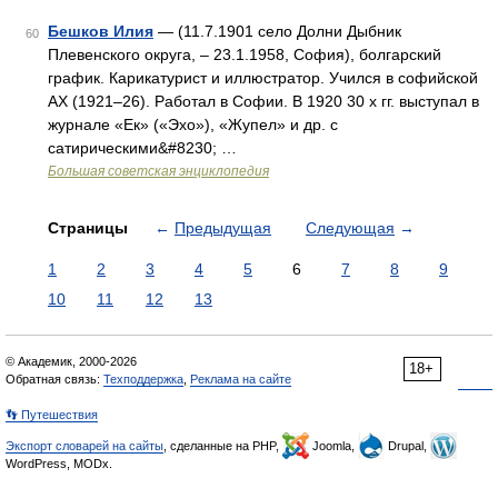
Бешков Илия
— (11.7.1901 село Долни Дыбник
60
Плевенского округа, ‒ 23.1.1958, София), болгарский
график. Карикатурист и иллюстратор. Учился в софийской
АХ (1921‒26). Работал в Софии. В 1920 30 х гг. выступал в
журнале «Ек» («Эхо»), «Жупел» и др. с
сатирическими&#8230; …
Большая советская энциклопедия
Страницы
←
Предыдущая
Следующая
→
1
2
3
4
5
6
7
8
9
10
11
12
13
© Академик, 2000-2026
18+
Обратная связь:
Техподдержка
,
Реклама на сайте
👣 Путешествия
Экспорт словарей на сайты
, сделанные на PHP,
Joomla,
Drupal,
WordPress, MODx.