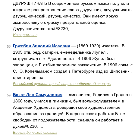
ДВУРУШНИЧАТЬ В современном русском языке получили
широкое распространение слова двурушник, двурушничать,
двурушнический, двурушничество. Они имеют яркую
экспрессивную окраску презрительной оценки.
Двурушничество это&#8230; …
История слов
Гржебин Зиновий Исаевич
— (1869 1929) издатель. В
58
1905 отв. ред. сатирич. еженедельника Жупел ,
сотрудничал в ж. Адская почта . В 1906 Жупел был
запрещен, а Г. отбыл тюремное заключение. В 1906 совм. с
С. Ю. Копельманом создал в Петербурге изд во Шиповник ,
ориентиров. на …
Российский гуманитарный энциклопедический словарь
Бакст Лев Самуилович
— живописец. Родился в Гродно в
59
1866 году, учился в гимназии, был вольнослушателем в
Академии Художеств; довершил свое художественное
образование за границей. В первых своих работах Б. не
свободен от подражательности; сначала он работает в
духе&#8230; …
Биографический словарь